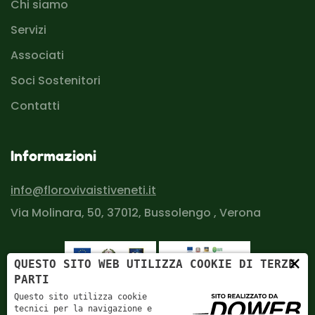
Chi siamo
Servizi
Associati
Soci Sostenitori
Contatti
Informazioni
info@florovivaistiveneti.it
Via Molinara, 50, 37012, Bussolengo , Verona
×
QUESTO SITO WEB UTILIZZA COOKIE DI TERZE
PARTI
Questo sito utilizza cookie
tecnici per la navigazione e