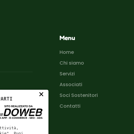
Menu
Home
Chi siamo
Servizi
Associati
×
Soci Sostenitori
PARTI
Contatti
ttività,
kie". Puoi